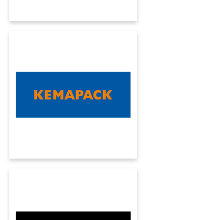
KEMAPACK
Kumavision ha portato a termine un progetto
di aggiornamento in modo professionale e
senza intoppi, per tracciare la rotta verso il
futuro.
SKY FRAME
In soli 20 anni Sky-Frame è cresciuta
enormemente. Grazie all'ERP KUMAVISION