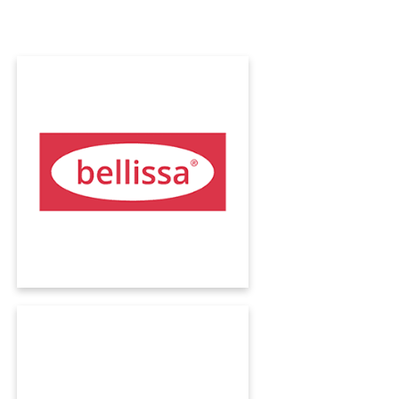
BELLISSA
Bellissa HAAS GmbH controlla l’intera
azienda con l'ERP KUMAVISION. Il passaggio al
cloud e l'automazione dei processi ha
permesso all'azienda un deciso incremento
di produttività.
BACHOFEN
Bachofen AG aggiorna il suo sofisticato e ben
collaudato panorama software con