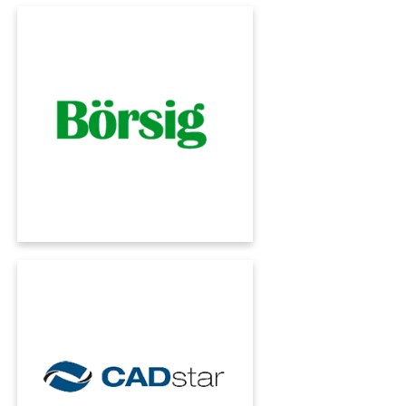
BOERSIG
Con il software ERP di KUMAVISION per la
vendita all'ingrosso, Börsig accelera i propri
processi e garantisce la trasparenza degli
ordini. Velocità e sicurezza per il marchio
leader della distribuzione di componenti
elettromeccanici.
CADSTAR
L'ERP al servizio del sorriso. La tecnologia
dentale digitale di CADstar ha reso fluidi i suoi
processi e ha mappato ogni aspetto della sua
produzione con l'ERP di KUMAVISION.