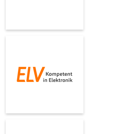
ELV
L'azienda di vendita per corrispondenza di
elettronica ELV e il gruppo eQ-3 si affidano a
Microsoft Dynamics e al know-how di
KUMAVISION per ottimizzare la propria
infrastruttura software.
KÄSTLE