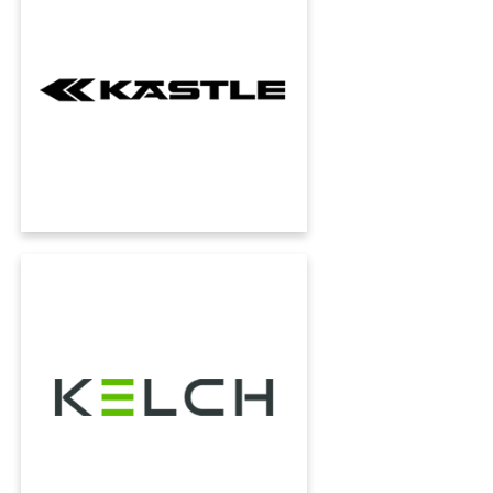
La trasformazione digitale applicata al
marchio simbolo dello sci austriaco.
L'innovazione al servizio della tradizione.
KELCH
Le aziende di tutto il mondo si affidano agli
utensili di precisione di KELCH GmbH. La
precisione dei processi è essenziale anche per
KELCH: per questo motivo utilizza l'ERP
KUMAVISION.