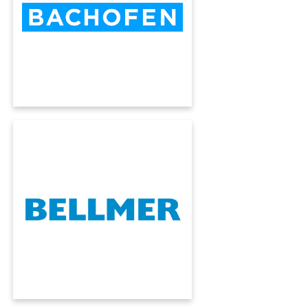
KUMAVISION, alla ricerca della massima
efficienza del suo negozio web e senza
personalizzazioni superflue.
BELLMER
Bellmer GapCon è lo specialista di rulli e
calandre per l'industria della carta. Con
l'aiuto di KUMAVISION ha integrato tutti i suoi
processi in un flusso automatizzato.