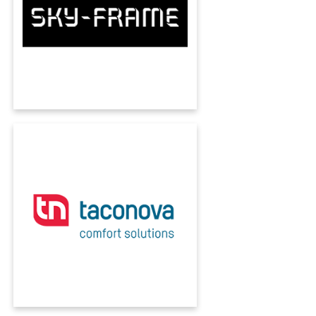
per l'industria manifatturiera controlla un
complesso panorama di processi con l'ERP
KUMAVISION.
TACONOVA
I processi Intercompany non sono più un
problema: Taconova mette in rete vendite e
produzione in Svizzera, Germania e
Repubblica Ceca con l'ERP KUMAVISION.