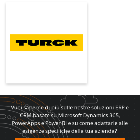
TURCK
Con la gestione automatizzate delle lead: il
Gruppo Turck crea maggiore efficienza e
trasparenza nel marketing e nelle vendite con
Dynamics CRM e KUMAVISION.
Vuoi saperne di più sulle nostre soluzioni ERP e
CRM basate su Microsoft Dynamics 365,
PowerApps e Power BI e su come adattarle alle
esigenze specifiche della tua azienda?