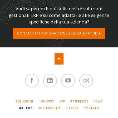
Vuoi saperne di più sulle nostre soluzioni
gestionali ERP e su come adattarle alle esigenze
specifiche della tua azienda?
CONTATTACI PER UNA CONSULENZA GRATUITA
Facebook
Linked
You
Instagram
in
Tube
SALTA
SOLUZIONI
INDUSTRY
APP
REFERENZE
NEWS
LA
NAVIGAZIONE
GRUPPO
SOSTENIBILITÀ
CAREER
CONTATTI