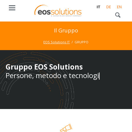
IT
DE
EN
Il Gruppo
EOS Solutions IT
GRUPPO
Gruppo EOS Solutions
Gruppo EOS Solutions
Persone, metodo e tecnologia
Persone, metodo e tecnologia
per concretizzare il successo
dei nostri clienti