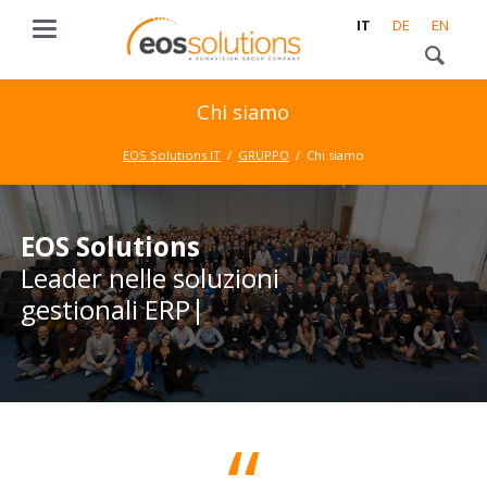
IT
DE
EN
Chi siamo
EOS Solutions IT
GRUPPO
Chi siamo
EOS Solutions
EOS Solutions
Leader nelle soluzioni
Leader nelle soluzioni
gestionali ERP e
gestionali ERP e CRM
Microsoft Dynamics