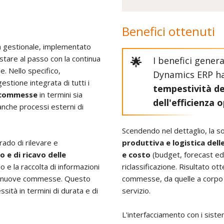
Benefici ottenuti
ma gestionale, implementato
stare al passo con la continua
I benefici gener
e. Nello specifico,
Dynamics ERP h
estione integrata di tutti i
tempestività de
e commesse
in termini sia
dell'efficienza 
anche processi esterni di
Scendendo nel dettaglio, la s
rado di rilevare e
produttiva e logistica del
 e di ricavo delle
e costo
(budget, forecast ed 
lio e la raccolta di informazioni
riclassificazione. Risultato ot
 di nuove commesse. Questo
commesse, da quelle a corpo 
sità in termini di durata e di
servizio.
L'interfacciamento con i sistem