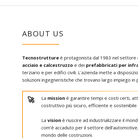
Sales
Customer Service
Field Service
Field Service + BC
ABOUT US
Marketing
Tecnostrutture
è protagonista dal 1983 nel settore 
acciaio e calcestruzzo
e dei
prefabbricati per infr
terziario e per edifici civili. L'azienda mette a dispos
soluzioni ingegneristiche che trovano largo impiego in 
La
mission
è garantire tempi e costi certi, a
costruttivo più sicuro, efficiente e sostenibile d
La
vision
è riuscire ad industrializzare il mond
com’è accaduto per il settore dell’automotive,
mondo delle costruzioni.