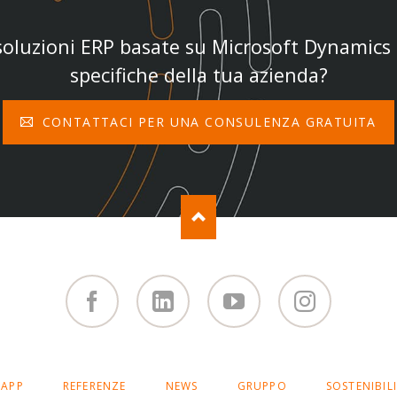
 soluzioni ERP basate su Microsoft Dynamics 
specifiche della tua azienda?
CONTATTACI PER UNA CONSULENZA GRATUITA
Facebook
Linked
You
Instagram
in
Tube
APP
REFERENZE
NEWS
GRUPPO
SOSTENIBIL