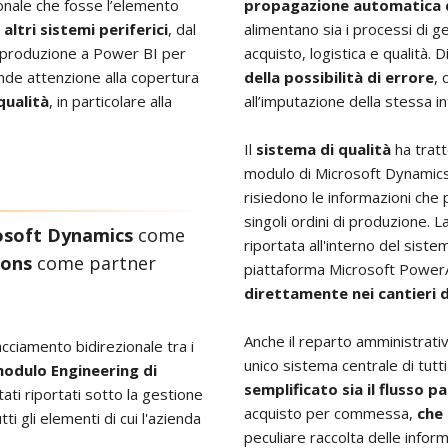
ionale che fosse l’elemento
propagazione automatica d
altri sistemi periferici
, dal
alimentano sia i processi di 
i produzione a Power BI per
acquisto, logistica e qualità. 
grande attenzione alla copertura
della possibilità di errore
, 
qualità
, in particolare alla
all’imputazione della stessa i
Il
sistema di qualità
ha tratt
modulo di Microsoft Dynamics
risiedono le informazioni che p
singoli ordini di produzione. 
osoft Dynamics
come
riportata all'interno del sist
ions
come partner
piattaforma Microsoft Power
direttamente nei cantieri de
Anche il reparto amministrativ
acciamento bidirezionale tra i
unico sistema centrale di tutt
odulo Engineering di
semplificato sia il flusso p
stati riportati sotto la gestione
acquisto per commessa,
che 
tti gli elementi di cui l'azienda
peculiare raccolta delle infor