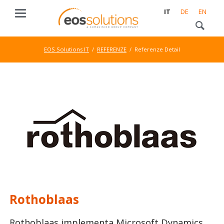
IT
DE
EN
EOS Solutions IT
REFERENZE
Referenze Detail
Rothoblaas
Rothoblaas implementa Microsoft Dynamics