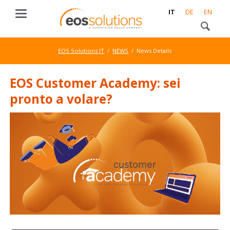
IT
DE
EN
EOS Solutions IT
NEWS
News Details
EOS Customer Academy: sei
pronto a volare?