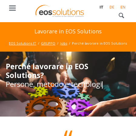
IT
DE
EN
Lavorare in EOS Solutions
EOS Solutions IT
GRUPPO
Jobs
Perché lavorare in EOS Solutions
Perché lavorare in EOS
Perché lavorare in EOS
Solutions?
Solutions?
Persone, metodo e tecnologia
Persone, metodo e tecnologia
per conc
per concretizzare il successo
dei clienti