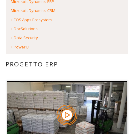
Microsoft Dynamics ERP
Microsoft Dynamics CRM
+ EOS Apps Ecosystem
+ DocSolutions
+ Data Security
+ Power BI
PROGETTO ERP