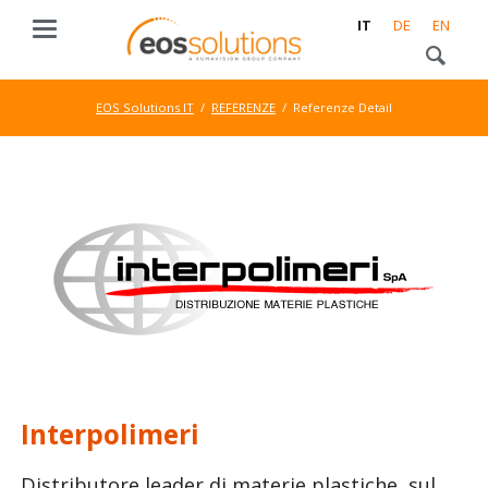
IT
DE
EN
EOS Solutions IT
REFERENZE
Referenze Detail
Interpolimeri
Distributore leader di materie plastiche, sul