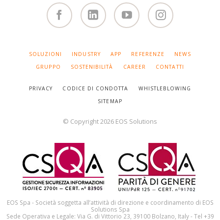
Facebook
Linked
You
Instagram
in
Tube
SALTA
SOLUZIONI
INDUSTRY
APP
REFERENZE
NEWS
LA
NAVIGAZIONE
GRUPPO
SOSTENIBILITÀ
CAREER
CONTATTI
PRIVACY
CODICE DI CONDOTTA
WHISTLEBLOWING
SITEMAP
© Copyright 2026 EOS Solutions
EOS Spa - Società soggetta all’attività di direzione e coordinamento di EOS
Solutions Spa
Sede Operativa e Legale: Via G. di Vittorio 23, 39100 Bolzano, Italy - Tel +39