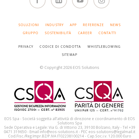
Facebook
Linked
You
Instagram
in
Tube
SALTA
SOLUZIONI
INDUSTRY
APP
REFERENZE
NEWS
LA
NAVIGAZIONE
GRUPPO
SOSTENIBILITÀ
CAREER
CONTATTI
PRIVACY
CODICE DI CONDOTTA
WHISTLEBLOWING
SITEMAP
© Copyright 2026 EOS Solutions
EOS Spa - Società soggetta all’attività di direzione e coordinamento di EOS
Solutions Spa
Sede Operativa e Legale: Via G. di Vittorio 23, 39100 Bolzano, Italy - Tel +39
0471 319650 - Email info@eos-solutions.it - PEC eos-solutions@legalmail.it
Cod.Fisc./Reg.Impr.BZ/P.IVA IT02238100214 - Cap.Soc.i.v. 120.000 Euro