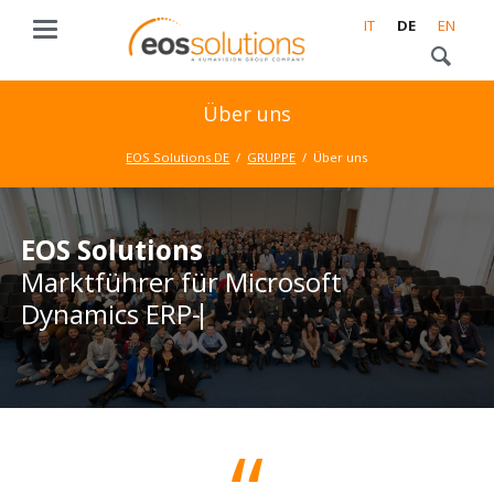
IT
DE
EN
Über uns
EOS Solutions DE
GRUPPE
Über uns
EOS Solutions
EOS Solutions
Marktführer für Microsoft
Marktführer für Microsoft
Dynamics ERP- und
Dynamics ERP- und CRM-
Businesslösungen