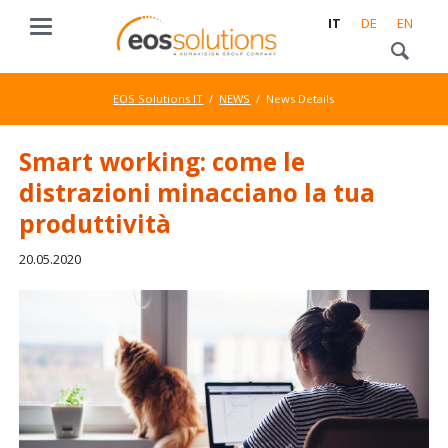
IT
DE
EN
EOS Solutions IT
NEWS
News Details
Smart working: come le
distrazioni minacciano la tua
produttività
20.05.2020