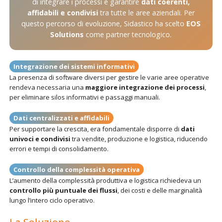
di integrare i processi e garantire
dati coerenti,
affidabili e condivisi
tra tutte le aree aziendali. Per
questo percorso di evoluzione, Sidastico ha scelto
EOS
Solutions
come partner tecnologico.
Integrazione dei sistemi informativi
La presenza di software diversi per gestire le varie aree operative
rendeva necessaria una
maggiore integrazione dei processi
,
per eliminare silos informativi e passaggi manuali.
Dati centralizzati e affidabili
Per supportare la crescita, era fondamentale disporre di
dati
univoci e condivisi
tra vendite, produzione e logistica, riducendo
errori e tempi di consolidamento.
Controllo della complessità operativa
L’aumento della complessità produttiva e logistica richiedeva un
controllo più puntuale dei flussi
, dei costi e delle marginalità
lungo l’intero ciclo operativo.