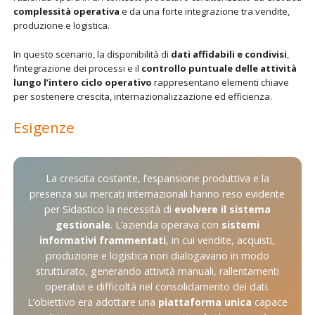
complessità operativa
e da una forte integrazione tra vendite,
produzione e logistica.
In questo scenario, la disponibilità di
dati affidabili e condivisi
,
l’integrazione dei processi e il
controllo puntuale delle attività
lungo l’intero ciclo operativo
rappresentano elementi chiave
per sostenere crescita, internazionalizzazione ed efficienza.
Esigenze
La crescita costante, l’espansione produttiva e la
presenza sui mercati internazionali hanno reso evidente
per Sidastico la necessità di
evolvere il sistema
gestionale
. L’azienda operava con
sistemi
informativi frammentati
, in cui vendite, acquisti,
produzione e logistica non dialogavano in modo
strutturato, generando attività manuali, rallentamenti
operativi e difficoltà nel consolidamento dei dati.
L’obiettivo era adottare una
piattaforma unica
capace