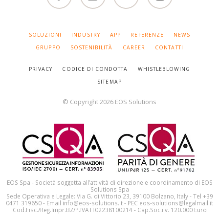
Facebook
Linked
You
Instagram
in
Tube
SALTA
SOLUZIONI
INDUSTRY
APP
REFERENZE
NEWS
LA
NAVIGAZIONE
GRUPPO
SOSTENIBILITÀ
CAREER
CONTATTI
PRIVACY
CODICE DI CONDOTTA
WHISTLEBLOWING
SITEMAP
© Copyright 2026 EOS Solutions
EOS Spa - Società soggetta all’attività di direzione e coordinamento di EOS
Solutions Spa
Sede Operativa e Legale: Via G. di Vittorio 23, 39100 Bolzano, Italy - Tel +39
0471 319650 - Email info@eos-solutions.it - PEC eos-solutions@legalmail.it
Cod.Fisc./Reg.Impr.BZ/P.IVA IT02238100214 - Cap.Soc.i.v. 120.000 Euro