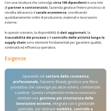
Con una struttura che coinvolge
circa 100 dipendenti
e una rete
di
partner e contoterzisti
, l’azienda gestisce l’intero processo di
vendita attraverso il
canale ecommerce
, coordinando
quotidianamente ordini di produzione, materiali e lavorazioni
esterne.
In questo scenario, la disponibilità di
dati aggiornati
, la
tracciabilità dei processi
e il
controllo delle attività lungo la
supply chain
sono elementi fondamentali per garantire qualità,
continuità ed efficienza operativa.
Esigenze
Operando nel
settore della cosmetica
professionale
, Passione Beauty gestisce una filiera
produttiva che coinvolge più attori esterni, contoterzisti
e partner. Questa complessità rendeva necessario
adottare una
gestione più strutturata delle
lavorazioni esterne
, integrata con il gestionale
aziendale, per ottenere
visibilità, controllo e