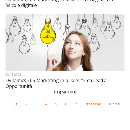
fisico e digitale
03.11.2021
Dynamics 365 Marketing in pillole: #3 da Lead a
Opportunità
Pagina 1 di 8
1
2
3
4
5
6
7
Prossimo
Ultimo