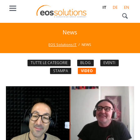
IT
DE
EN
News
EOS Solutions IT
NEWS
TUTTE LE CATEGORIE
BLOG
EVENTI
STAMPA
VIDEO