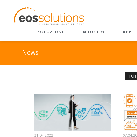
SOLUZIONI
INDUSTRY
APP
Listino
ERP
Frontier Firm: AI e
News
Copilot
Diventa
Dynamics 365 Business
Central
Microsoft 365 Copilot
Refere
TUT
EOS Apps Ecosystem
Advanced Analytics - AI
On-dem
Predittiva
Intelligenza Artificiale
CRM
Dynamics 365 Business
CRM Velocity
Central
EOS Value 365
Manutenzione
Predittiva
Sales
21.04.2022
07.04.2