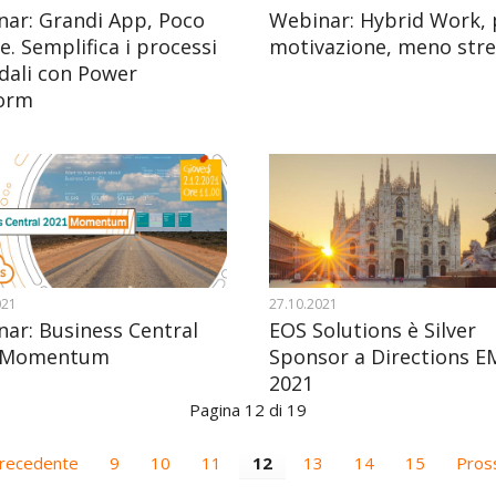
ar: Grandi App, Poco
Webinar: Hybrid Work, 
e. Semplifica i processi
motivazione, meno stre
dali con Power
form
021
27.10.2021
ar: Business Central
EOS Solutions è Silver
 Momentum
Sponsor a Directions E
2021
Pagina 12 di 19
recedente
9
10
11
12
13
14
15
Pros