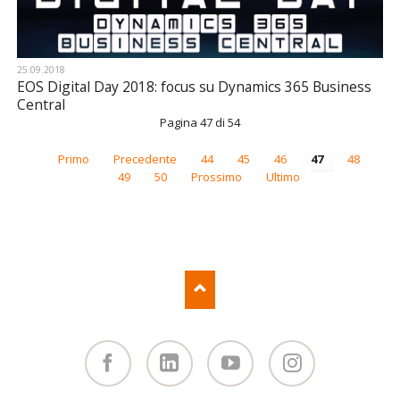
25.09.2018
EOS Digital Day 2018: focus su Dynamics 365 Business
Central
Pagina 47 di 54
Primo
Precedente
44
45
46
47
48
49
50
Prossimo
Ultimo
Facebook
Linked
You
Instagram