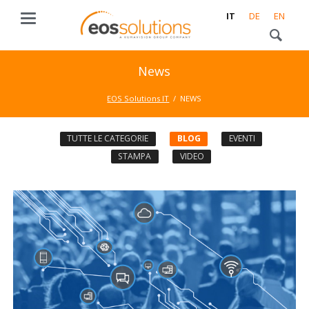
IT
DE
EN
News
EOS Solutions IT
NEWS
TUTTE LE CATEGORIE
BLOG
EVENTI
STAMPA
VIDEO