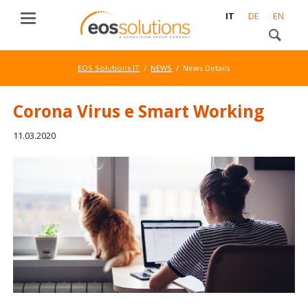
IT
DE
EN
EOS Solutions IT
NEWS
News Details
Corona Virus e Smart Working
11.03.2020