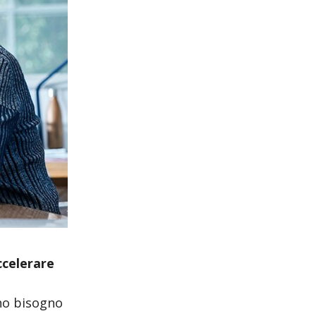
ccelerare
no bisogno