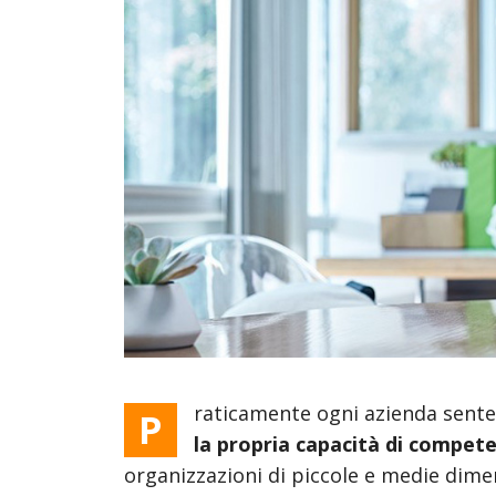
Sales
Customer Service
Field Service
Field Service + BC
Marketing
raticamente ogni azienda sente
P
la propria capacità di compet
organizzazioni di piccole e medie dim