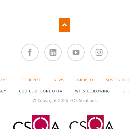
Facebook
Linked
You
Instagram
in
Tube
APP
REFERENZE
NEWS
GRUPPO
SOSTENIBIL
ACY
CODICE DI CONDOTTA
WHISTLEBLOWING
SI
© Copyright 2026 EOS Solutions