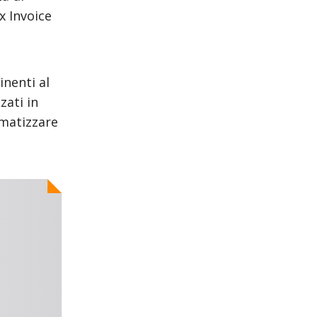
x Invoice
inenti al
zati in
omatizzare