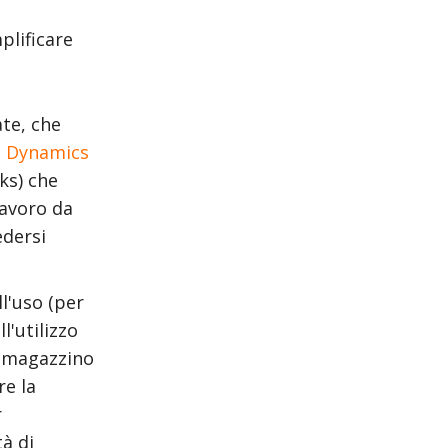
plificare
te, che
n
Dynamics
ks) che
lavoro da
edersi
l'uso (per
l'utilizzo
i magazzino
re la
r
tà di