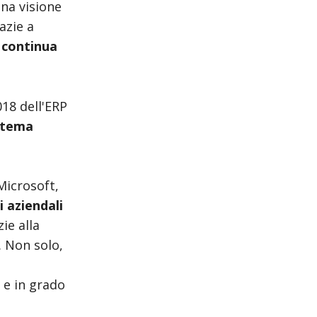
una visione
azie a
 continua
018 dell'ERP
istema
Microsoft,
i aziendali
ie alla
. Non solo,
i e in grado