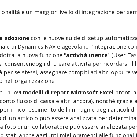
nalità e un maggior livello di integrazione per sem
 e adozione
con le nuove guide di setup automatizza
iziale di Dynamics NAV e agevolano l'integrazione co
rodotta la nuova funzione "
attività utente
" (User Tas
e, consentendogli di creare attività per ricordarsi il 
tà per se stessi, assegnare compiti ad altri oppure v
 nell'organizzazione.
n i nuovi
modelli di report Microsoft Excel
pronti al
conto flusso di cassa e altri ancora), nonché grazie al
per il riconoscimento dell'immagine degli articoli d
to di un articolo può essere analizzata per determina
a foto di un collaboratore può essere analizzata pe
o stati anche aggiunti miglioramenti alle funzionali