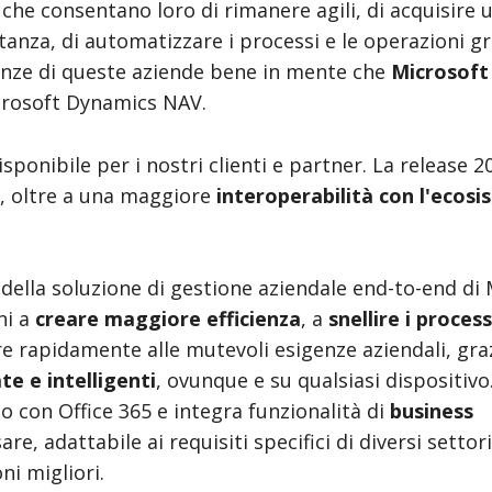
 che consentano loro di rimanere agili, di acquisire 
istanza, di automatizzare i processi e le operazioni gr
genze di queste aziende bene in mente che
Microsoft
icrosoft Dynamics NAV.
sponibile per i nostri clienti e partner. La release 2
à, oltre a una maggiore
interoperabilità con l'ecos
della soluzione di gestione aziendale end-to-end di 
ni a
creare maggiore efficienza
, a
snellire i process
re rapidamente alle mutevoli esigenze aziendali, graz
te e intelligenti
, ovunque e su qualsiasi dispositivo
 con Office 365 e integra funzionalità di
business
sare, adattabile ai requisiti specifici di diversi settor
ni migliori.