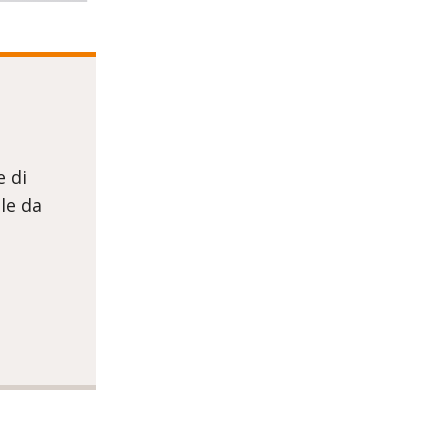
e
e di
ile da