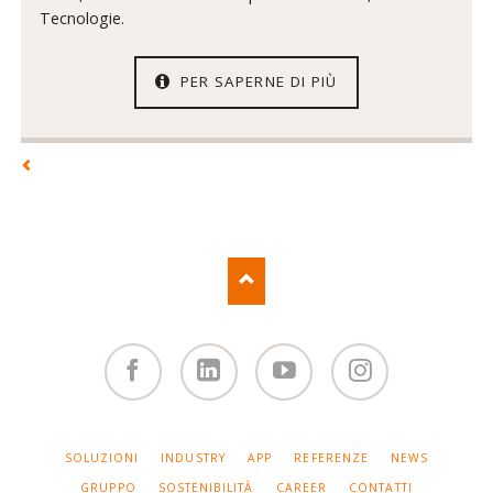
Tecnologie.
PER SAPERNE DI PIÙ
Facebook
Linked
You
Instagram
in
Tube
SALTA
SOLUZIONI
INDUSTRY
APP
REFERENZE
NEWS
LA
NAVIGAZIONE
GRUPPO
SOSTENIBILITÀ
CAREER
CONTATTI