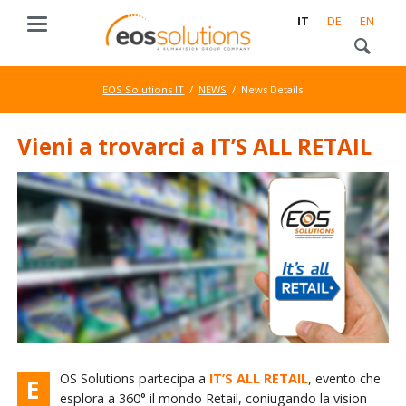
IT
DE
EN
EOS Solutions IT
NEWS
News Details
Vieni a trovarci a IT’S ALL RETAIL
OS Solutions partecipa a
IT’S ALL RETAIL
, evento che
E
esplora a 360° il mondo Retail, coniugando la vision