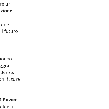
are un
azione
come
 il futuro
 mondo
ggio
denze,
ioni future
S Power
nologia