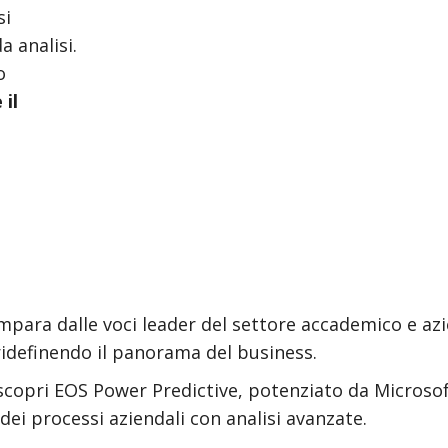
si
a analisi.
o
 il
mpara dalle voci leader del settore accademico e az
a ridefinendo il panorama del business.
copri EOS Power Predictive, potenziato da Microsof
dei processi aziendali con analisi avanzate.