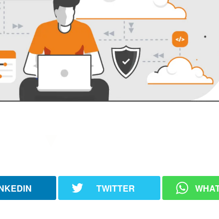
▼
INKEDIN
TWITTER
WHA