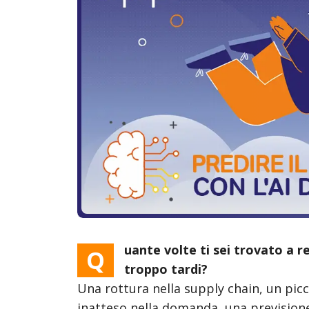
Sales
Customer Service
Field Service
Field Service + BC
Marketing
uante volte ti sei trovato a r
Q
troppo tardi?
Una rottura nella supply chain, un pic
inatteso nella domanda, una prevision