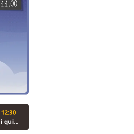
 12:30
qui...