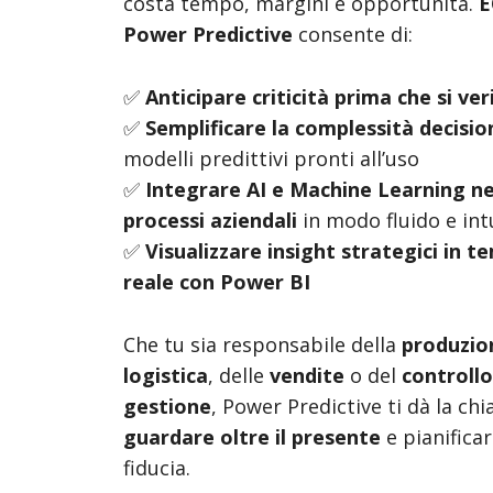
costa tempo, margini e opportunità.
E
Power Predictive
consente di:
✅
Anticipare criticità prima che si ver
✅
Semplificare la complessità decisio
modelli predittivi pronti all’uso
✅
Integrare AI e Machine Learning ne
processi aziendali
in modo fluido e int
✅
Visualizzare insight strategici in 
reale con Power BI
Che tu sia responsabile della
produzio
logistica
, delle
vendite
o del
controllo
gestione
, Power Predictive ti dà la chi
guardare oltre il presente
e pianifica
fiducia.