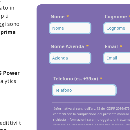
ato in
 più
Nome
Cognome
ggi sono
 prima
Nome Azienda
Email
a
S Power
Telefono (es. +39xx)
alytics
Informativa ai sensi dell’art. 13 del GDPR 2016/679.
conferiti con la compilazione del presente modulo 
richiesta informazioni saranno oggetto di trattam
dittivi ti
cartaceo ed informatizzato. I Suoi dati saranno utili