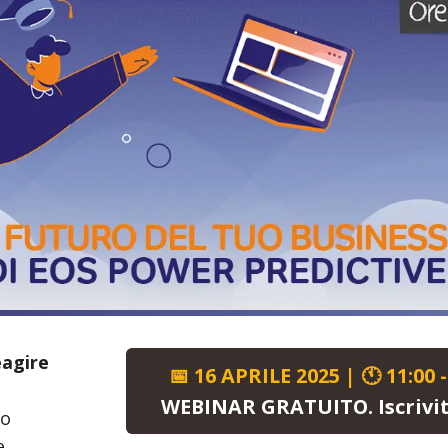
eagire
📅 16 APRILE 2025 | 🕚 11:00 -
WEBINAR GRATUITO. Iscriviti 
co
e