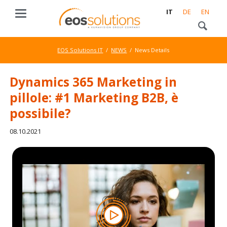
IT
DE
EN
EOS Solutions IT
NEWS
News Details
Dynamics 365 Marketing in
pillole: #1 Marketing B2B, è
possibile?
08.10.2021