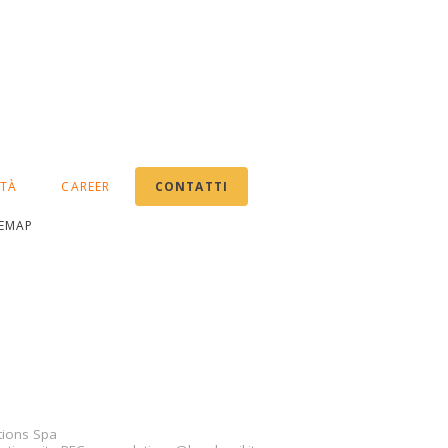
ITÀ
CAREER
CONTATTI
TEMAP
tions Spa