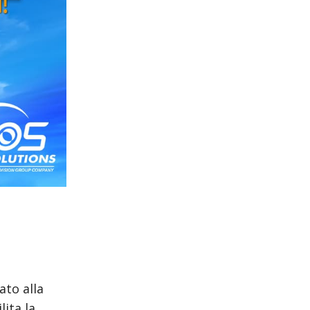
to alla
lita la