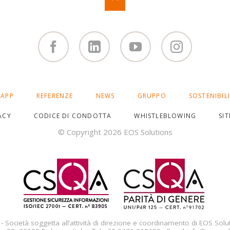
Facebook
Linked
You
Instagram
in
Tube
APP
REFERENZE
NEWS
GRUPPO
SOSTENIBIL
ACY
CODICE DI CONDOTTA
WHISTLEBLOWING
SI
© Copyright 2026 EOS Solutions
- Società soggetta all’attività di direzione e coordinamento di EOS Solu