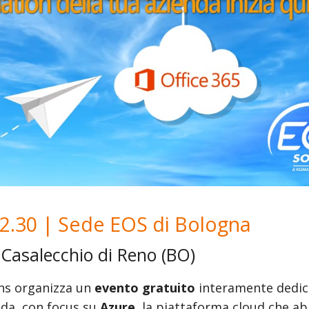
2.30 | Sede EOS di Bologna
 Casalecchio di Reno (BO)
ons organizza un
evento gratuito
interamente dedica
enda, con focus su
Azure
, la piattaforma cloud che abi