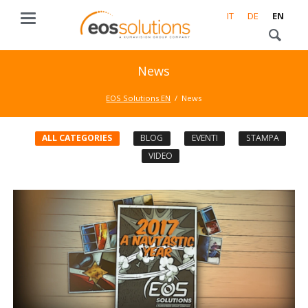
IT
DE
EN
News
EOS Solutions EN
News
ALL CATEGORIES
BLOG
EVENTI
STAMPA
VIDEO