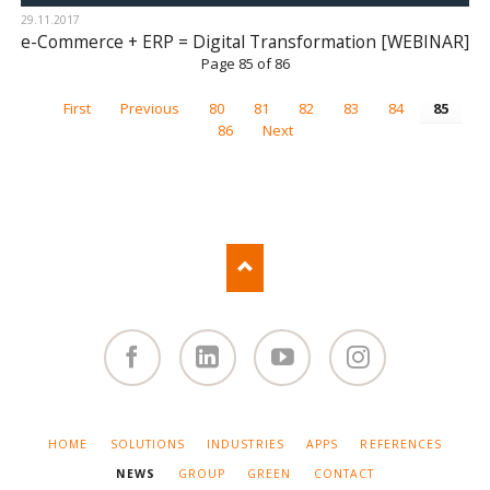
29.11.2017
e-Commerce + ERP = Digital Transformation [WEBINAR]
Page 85 of 86
First
Previous
80
81
82
83
84
85
86
Next
Facebook
Linked
You
Instagram
in
Tube
SKIP
HOME
SOLUTIONS
INDUSTRIES
APPS
REFERENCES
NAVIGATION
NEWS
GROUP
GREEN
CONTACT