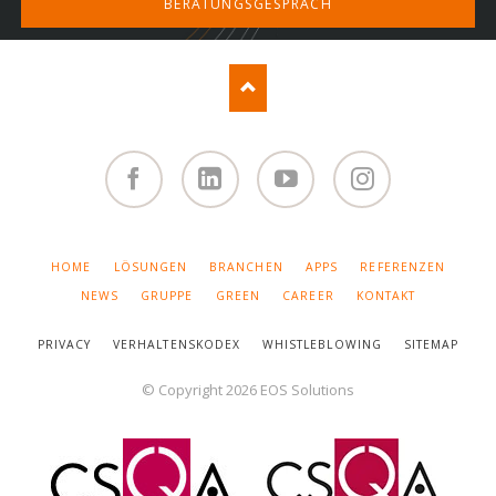
BERATUNGSGESPRÄCH
Facebook
Linked
You
Instagram
in
Tube
NAVIGATION
HOME
LÖSUNGEN
BRANCHEN
APPS
REFERENZEN
ÜBERSPRINGEN
NEWS
GRUPPE
GREEN
CAREER
KONTAKT
PRIVACY
VERHALTENSKODEX
WHISTLEBLOWING
SITEMAP
© Copyright 2026 EOS Solutions