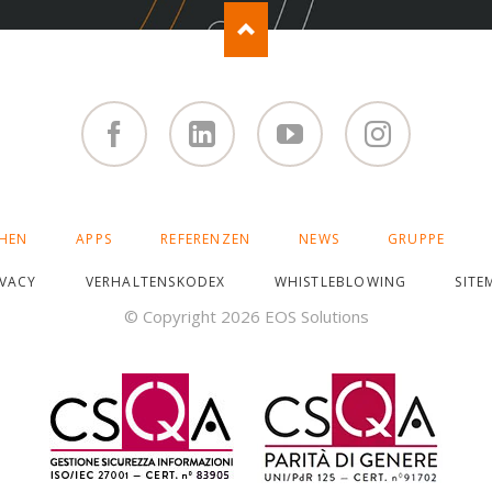
Facebook
Linked
You
Instagram
in
Tube
HEN
APPS
REFERENZEN
NEWS
GRUPPE
IVACY
VERHALTENSKODEX
WHISTLEBLOWING
SITE
© Copyright 2026 EOS Solutions