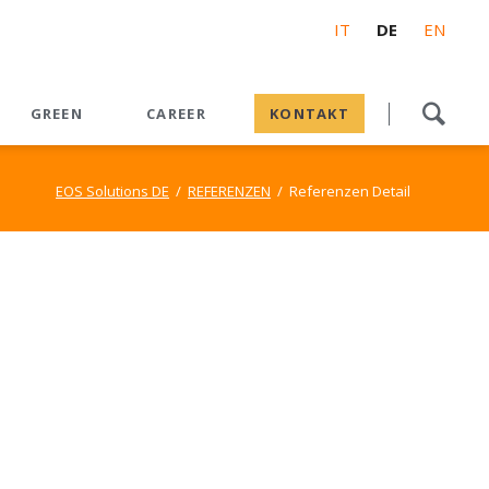
IT
DE
EN
Navigation
GREEN
CAREER
KONTAKT
überspringen
EOS Foresta Futura
Digitalisierung
Karriere
Digital Factory
EOS Solutions DE
REFERENZEN
Referenzen Detail
Carbon Footprint Calculator
Künstliche Intelligenz
Stellenangebote
EOS Power MES
ESG: Dienstleistungen und Lösungen
Move to cloud
EOS Academy
Predictive Maintenance
PowerApps
Arbeiten bei EOS Solutions
Cloud Services - Azure
& Office 365
nsoring