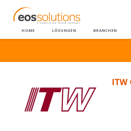
HOME
LÖSUNGEN
BRANCHEN
ERP
CRM
Dynamics 365 Business
CRM Velocity
Central
Sales
EOS Apps Ecosystem
Customer Service
ITW 
Field Service
Marketing