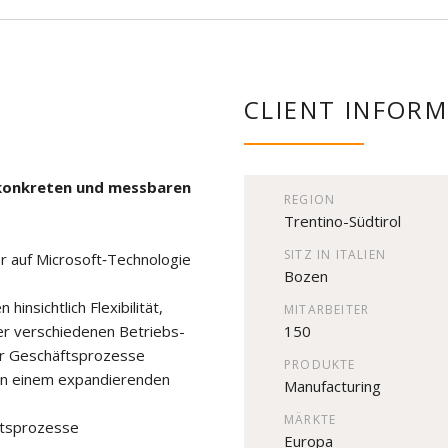
CLIENT INFOR
konkreten und messbaren
REGION
Trentino-Südtirol
SITZ IN ITALIEN
er auf Microsoft‑Technologie
Bozen
nsichtlich Flexibilität,
MITARBEITER
er verschiedenen Betriebs-
150
er Geschäftsprozesse
PRODUKTE
 in einem expandierenden
Manufacturing
MÄRKTE
ftsprozesse
Europa