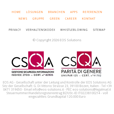
Facebook
Linked
You
Instagram
in
Tube
NAVIGATION
HOME
LÖSUNGEN
BRANCHEN
APPS
REFERENZEN
ÜBERSPRINGEN
NEWS
GRUPPE
GREEN
CAREER
KONTAKT
PRIVACY
VERHALTENSKODEX
WHISTLEBLOWING
SITEMAP
© Copyright 2026 EOS Solutions
EOS AG - Gesellschaft unter der Leitung und Kontrolle der EOS Solutions AG
Sitz der Gesellschaft: G. Di Vittorio Strasse 23, 39100 Bozen, Italien - Tel +39
0471 319650 - Email info@eos-solutions.it - PEC eos-solutions@legalmail.it
Steuernummer/Handelsregistereintrag BZ/USt.-ID IT02238100214 - voll
eingezahltes Grundkapital 120.000 Euro