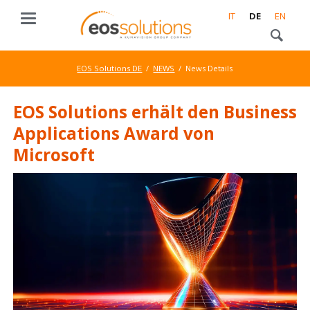
IT
DE
EN
EOS Solutions DE
NEWS
News Details
EOS Solutions erhält den Business
Applications Award von
Microsoft